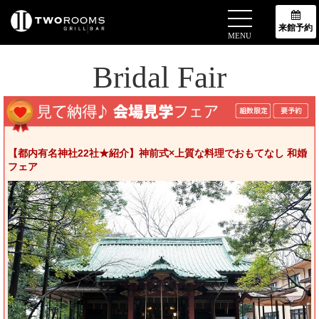
TOP
ブライダルフェア
来館予約
MENU
Bridal Fair
【都内有名神社22社★紹介】神前式×上質な料理でおもてなし 和婚
フェア