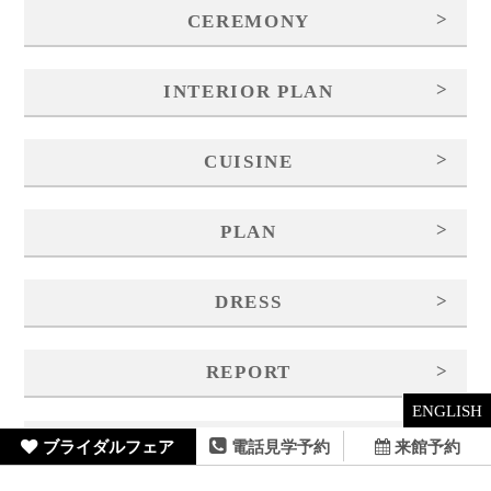
来館予約
>
〒107-0061 東京都港区北青山3-11-7
AOビル5F
>
FAIR
>
CEREMONY
>
INTERIOR PLAN
>
CUISINE
ENGLISH
来館予約
ブライダルフェア
電話見学予約
>
PLAN