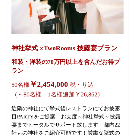
神社挙式 ×TwoRooms 披露宴プラン
和装・洋装の70万円以上を含んだお得プ
ラン
￥2,454,000
50名様
税・サ込
（～80名様 1名様追加￥26,862）
近隣の神社にて挙式後レストランにてお披露
目PARTYをご提案。お支度～神社挙式～披露
宴までトータルでサポート致します。都内22
社もの神社をご紹介可能です！厳粛な挙式の