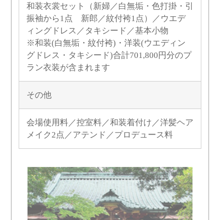
和装衣裳セット（新婦／白無垢・色打掛・引
振袖から1点 新郎／紋付袴1点）／ウエデ
ィングドレス／タキシード／基本小物
※和装(白無垢・紋付袴)・洋装(ウエディン
グドレス・タキシード)合計701,800円分のプ
ラン衣装が含まれます
その他
会場使用料／控室料／和装着付け／洋髪ヘア
メイク2点／アテンド／プロデュース料